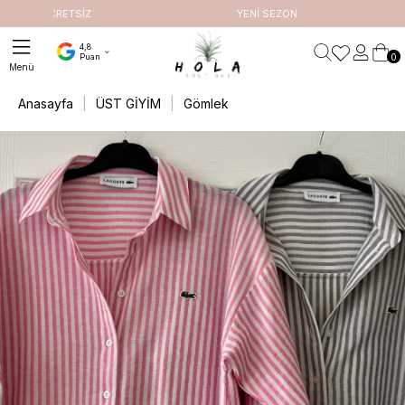
ETSİZ
YENİ SEZON
4,8
0
Puan
Anasayfa
ÜST GİYİM
Gömlek