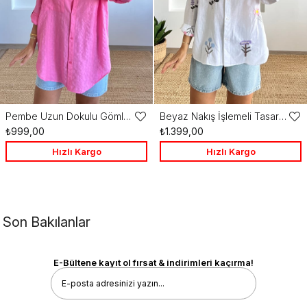
Pembe Uzun Dokulu Gömlek
Beyaz Nakış İşlemeli Tasarım Gömlek
Favorilere
Favo
₺999,00
₺1.399,00
Ekle
Ekle
Hızlı Kargo
Hızlı Kargo
Son Bakılanlar
E-Bültene kayıt ol fırsat & indirimleri kaçırma!