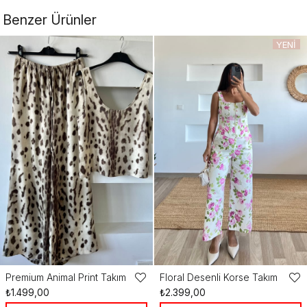
Benzer Ürünler
YENI
ÜRÜN
Premium Animal Print Takım
Floral Desenli Korse Takım
Favorilere
Favo
₺1.499,00
₺2.399,00
Ekle
Ekle