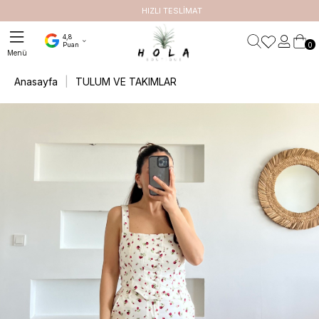
HIZLI TESLİMAT
3.00
4,8
0
Puan
Anasayfa
TULUM VE TAKIMLAR