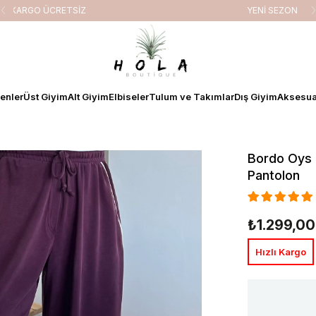
YENİ SEZON
enler
Üst Giyim
Alt Giyim
Elbiseler
Tulum ve Takımlar
Dış Giyim
Aksesua
Bordo Oys 
Pantolon
₺1.299,00
Hızlı Kargo