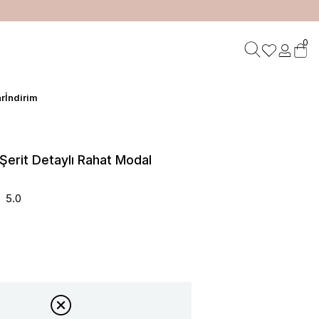
HIZLI TESLİMAT
0
r
İndirim
Şerit Detaylı Rahat Modal
5.0