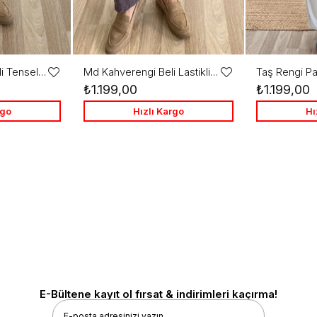
Md Haki Beli Lastikli Tensel Şalvar Pantolon
Md Kahverengi Beli Lastikli Tensel Şalvar Pantolon
Favorilere
Favorilere
₺1.199,00
₺1.199,00
Ekle
Ekle
rgo
Hızlı Kargo
Hı
E-Bültene kayıt ol fırsat & indirimleri kaçırma!