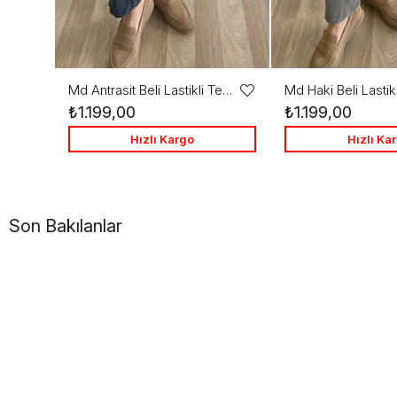
Md Antrasit Beli Lastikli Tensel Şalvar Pantolon
Favorilere
₺1.199,00
₺1.199,00
Ekle
Hızlı Kargo
Hızlı Ka
Son Bakılanlar