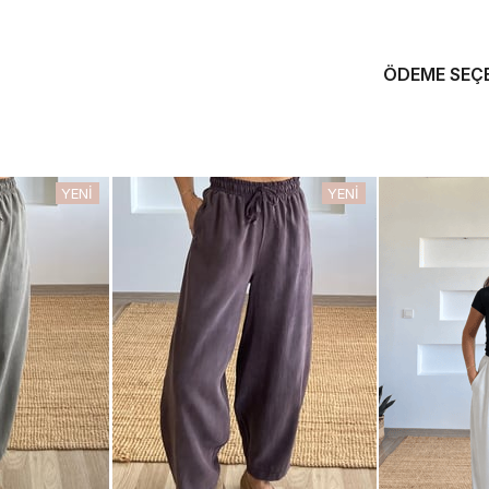
ÖDEME SEÇ
YENI
YENI
ÜRÜN
ÜRÜN