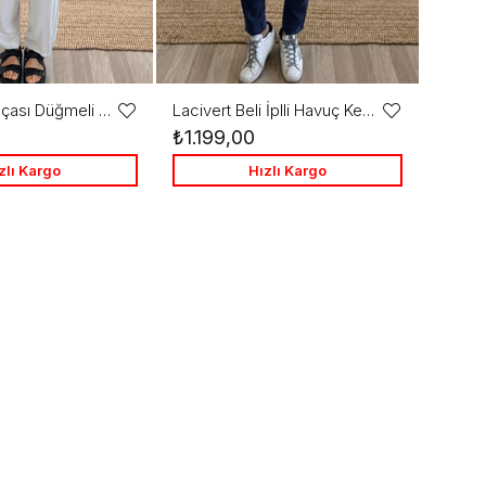
Taş Rengi Paçası Düğmeli Oys Modal Balloon Pantolon
Lacivert Beli İplli Havuç Kesim Tensel Pantolon
Favorilere
Favorilere
₺1.199,00
Ekle
Ekle
zlı Kargo
Hızlı Kargo