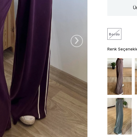
Ür
›
Bordo
Renk Seçenekle