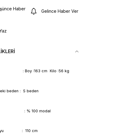
üşünce Haber
Gelince Haber Ver
Yaz
IKLERI
leri : Boy :163 cm Kilo :56 kg
deki beden : S beden
iği : % 100 modal
i boyu : 110 cm