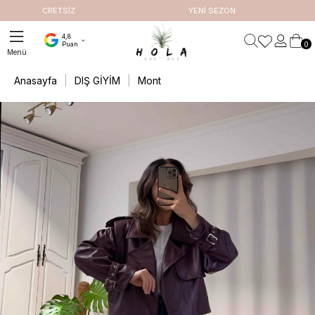
CRETSİZ
YENİ SEZON
4,8
0
Puan
Anasayfa
DIŞ GİYİM
Mont