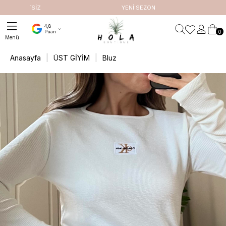
ETSİZ
YENİ SEZON
4,8
0
Puan
Anasayfa
ÜST GİYİM
Bluz