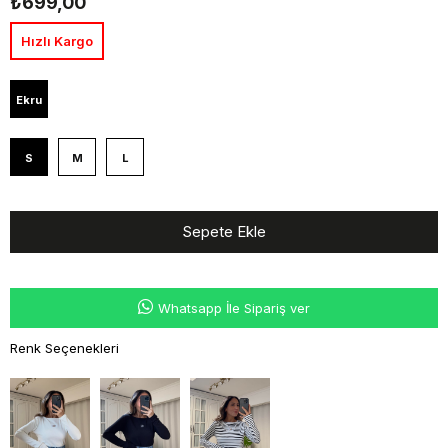
₺699,00
Hızlı Kargo
Ekru
S
M
L
Whatsapp İle Sipariş ver
Renk Seçenekleri