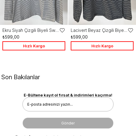
Ekru Siyah Çizgili Biyeli Sweatshirt
Lacivert Beyaz Çizgili Biyeli Sweatshirt
Favorilere
Favo
₺599,00
₺599,00
Ekle
Ekle
Hızlı Kargo
Hızlı Kargo
Son Bakılanlar
E-Bültene kayıt ol fırsat & indirimleri kaçırma!
Gönder