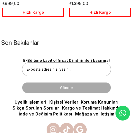
Favorilere
Favo
₺999,00
₺1.399,00
Ekle
Ekle
Hızlı Kargo
Hızlı Kargo
Son Bakılanlar
E-Bültene kayıt ol fırsat & indirimleri kaçırma!
Gönder
Üyelik İşlemleri
Kişisel Verileri Koruma Kanunları
Sıkça Sorulan Sorular
Kargo ve Teslimat Hakkında
İade ve Değişim Politikası
Mağaza ve İletişim