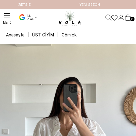
ETSİZ
YENİ SEZON
4,8
0
Puan
Anasayfa
ÜST GİYİM
Gömlek