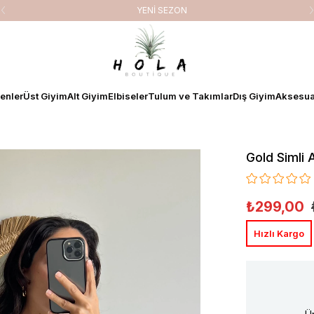
YENİ SEZON
enler
Üst Giyim
Alt Giyim
Elbiseler
Tulum ve Takımlar
Dış Giyim
Aksesua
Gold Simli 
₺299,00
Hızlı Kargo