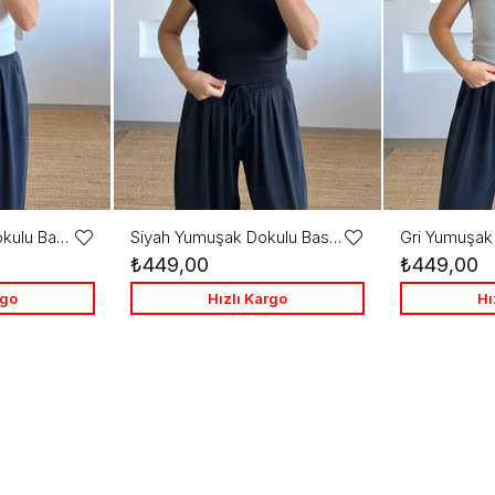
Beyaz Yumuşak Dokulu Basic Tshirt
Siyah Yumuşak Dokulu Basic Tshirt
Favorilere
Favorilere
₺449,00
₺449,00
Ekle
Ekle
rgo
Hızlı Kargo
Hı