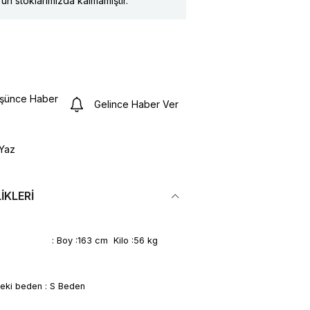
ün stoklarımızda kalmamıştır.
üşünce Haber
Gelince Haber Ver
Yaz
IKLERI
leri : Boy :163 cm Kilo :56 kg
deki beden : S Beden