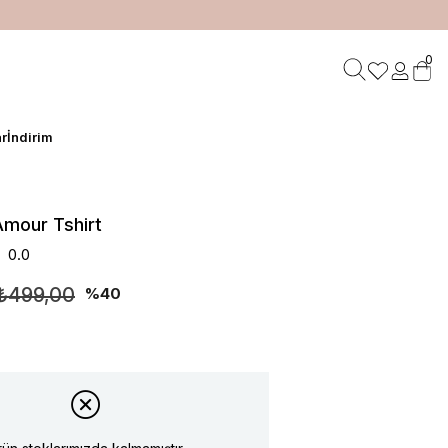
HIZLI TESLİMAT
0
r
İndirim
Amour Tshirt
0.0
₺499,00
40