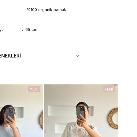
ği : %100 organik pamuk
i boyu : 65 cm
ENEKLERI
YENI
YENI
ÜRÜN
ÜRÜN