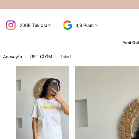
3.000₺ ÜZERİ ALIŞVERİŞLERDE KARGO ÜCRETSİZ
206B Takipçi
4,8 Puan
Yeni Gel
Anasayfa
ÜST GİYİM
Tshirt