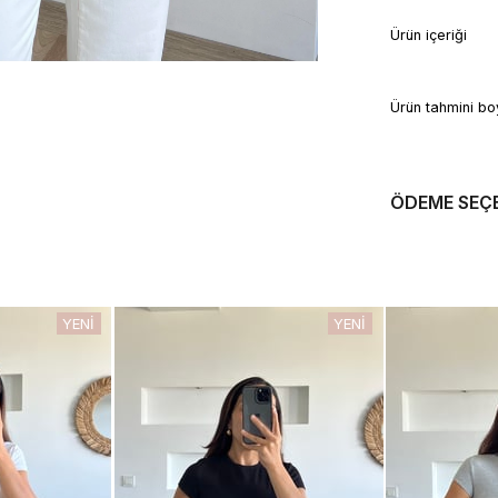
Ürün içeri
Ürün tahmin
ÖDEME SEÇ
YENI
YENI
ÜRÜN
ÜRÜN