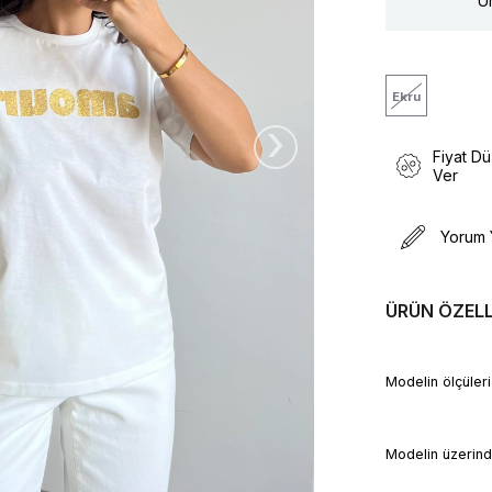
Ür
Ekru
›
Fiyat D
Ver
Yorum 
ÜRÜN ÖZELL
Modelin ölçü
Modelin üzerin