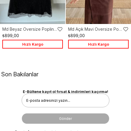
Md Beyaz Oversize Poplin Gömlek
Md Açık Mavi Oversize Poplin Gömlek
Favorilere
Favo
₺899,00
₺899,00
Ekle
Ekle
Hızlı Kargo
Hızlı Kargo
Son Bakılanlar
E-Bültene kayıt ol fırsat & indirimleri kaçırma!
Gönder