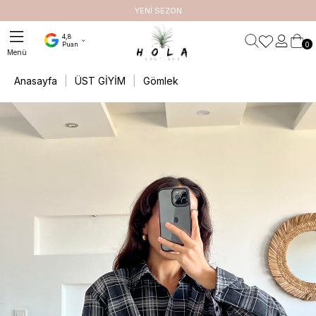
ETSİZ
YENİ SEZON
4,8
0
Puan
Anasayfa
ÜST GİYİM
Gömlek