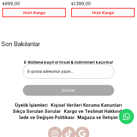
Favorilere
Favo
₺999,00
₺1.399,00
Ekle
Ekle
Hızlı Kargo
Hızlı Kargo
Son Bakılanlar
E-Bültene kayıt ol fırsat & indirimleri kaçırma!
Gönder
Üyelik İşlemleri
Kişisel Verileri Koruma Kanunları
Sıkça Sorulan Sorular
Kargo ve Teslimat Hakkında
İade ve Değişim Politikası
Mağaza ve İletişim