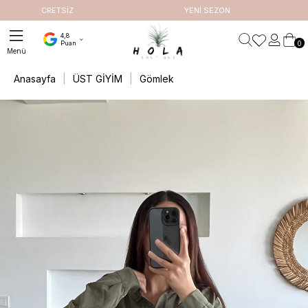
RETSİZ
YENİ SEZON
4,8
0
Puan
Anasayfa
ÜST GİYİM
Gömlek