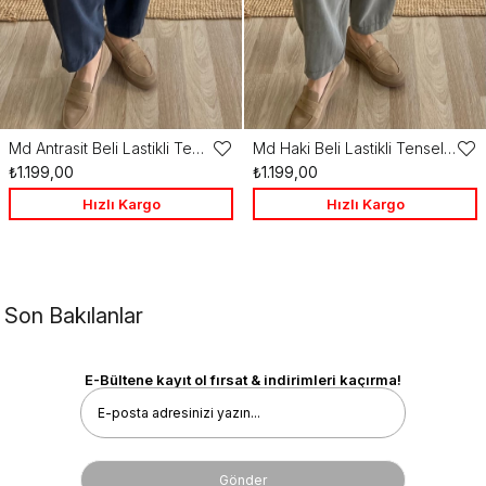
Md Antrasit Beli Lastikli Tensel Şalvar Pantolon
Md Haki Beli Lastikli Tensel Şalvar Pantolon
Favorilere
Favo
₺1.199,00
₺1.199,00
Ekle
Ekle
Hızlı Kargo
Hızlı Kargo
Son Bakılanlar
E-Bültene kayıt ol fırsat & indirimleri kaçırma!
Gönder