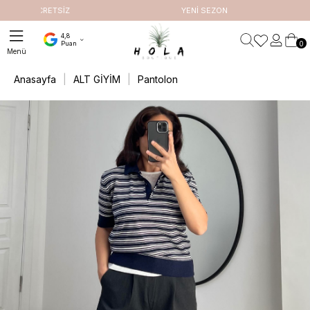
RETSİZ
YENİ SEZON
4,8
0
Puan
Anasayfa
ALT GİYİM
Pantolon