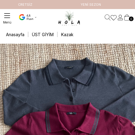
RETSİZ
YENİ SEZON
4,8
0
Puan
Anasayfa
ÜST GİYİM
Kazak