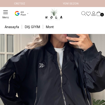
RETSİZ
YENİ SEZON
4,8
0
Puan
Anasayfa
DIŞ GİYİM
Mont