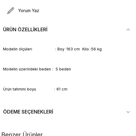
Yorum Yaz
ÜRÜN ÖZELLIKLERI
Modelin ölçüleri : Boy :163 cm Kilo :56 kg
Modelin üzerindeki beden : S beden
Ürün tahmini boyu : 61 cm
ÖDEME SEÇENEKLERI
Benzer Ürünler