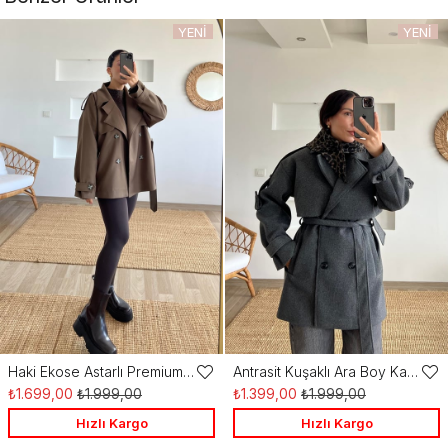
YENI
YENI
ÜRÜN
ÜRÜN
Haki Ekose Astarlı Premium Trençkot
Antrasit Kuşaklı Ara Boy Kaşe Kaban
Favorilere
Favo
₺1.699,00
₺1.999,00
₺1.399,00
₺1.999,00
Ekle
Ekle
Hızlı Kargo
Hızlı Kargo