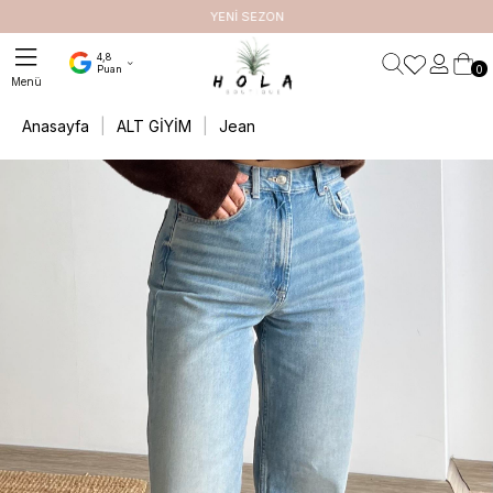
ETSİZ
YENİ SEZON
4,8
0
Puan
Anasayfa
ALT GİYİM
Jean