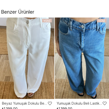
Benzer Ürünler
YENI
YENI
ÜRÜN
ÜRÜN
Beyaz Yumuşak Dokulu Beli Lastikli Jean
Yumuşak Dokulu Beli Lastikli Jean
Favorilere
Favo
₺1.399,00
₺1.399,00